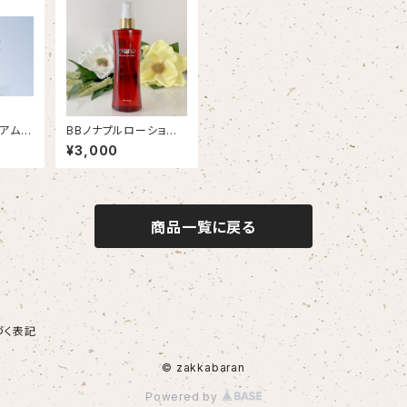
アムリ
BBノナプルローショ
19,
ン 定価11,000円 お
¥3,000
格5,
試し価格3,000円
商品一覧に戻る
づく表記
© zakkabaran
Powered by